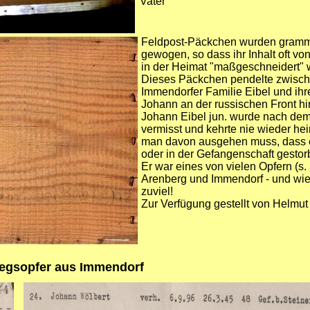
Vater"
Feldpost-Päckchen wurden gram
gewogen, so dass ihr Inhalt oft vo
in der Heimat "maßgeschneidert" 
Dieses Päckchen pendelte zwisch
Immendorfer Familie Eibel und ih
Johann an der russischen Front hi
Johann Eibel jun. wurde nach dem
vermisst und kehrte nie wieder he
man davon ausgehen muss, dass e
oder in der Gefangenschaft gestorb
Er war eines von vielen Opfern (s.
Arenberg und Immendorf - und wie 
zuviel!
Zur Verfügung gestellt von Helmu
riegsopfer aus Immendorf