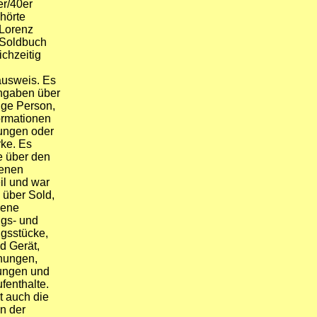
r/40er
hörte
 Lorenz
 Soldbuch
ichzeitig
ausweis. Es
Angaben über
ige Person,
ormationen
ungen oder
rke. Es
e über den
enen
il und war
über Sold,
bene
gs- und
gsstücke,
d Gerät,
nungen,
ungen und
fenthalte.
t auch die
en der