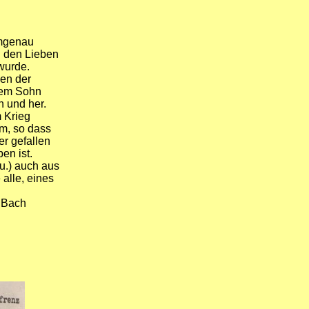
mgenau
n den Lieben
wurde.
en der
rem Sohn
n und her.
 Krieg
im, so dass
r gefallen
en ist.
 u.) auch aus
alle, eines
t Bach