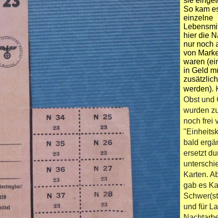
sie einget
So kam es
einzelne
Lebensmit
hier die N
nur noch 
von Mark
waren (ei
in Geld m
zusätzlich
werden).
Obst und
wurden z
noch frei 
"Einheits
bald ergä
ersetzt du
unterschi
Karten. A
gab es Ka
Schwer(st
und für L
Nachtarbe