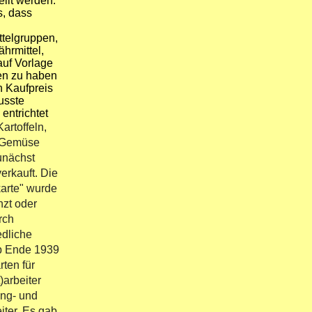
eilt werden.
, dass
telgruppen,
ährmittel,
auf Vorlage
en zu haben
n Kaufpreis
usste
 entrichtet
Kartoffeln,
 Gemüse
unächst
verkauft. Die
karte" wurde
nzt oder
rch
edliche
b Ende 1939
rten für
)arbeiter
ang- und
iter. Es gab