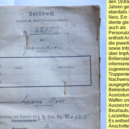
den 1930e
Jahren ge
ebenfalls
Neis. Ein
diente gle
auch als
Personal
enthielt 
die jeweil
sowie Inf
über Impf
Brillenstä
informiert
zugewies
Truppente
Nachweis 
ausgege
Bekleidun
Ausrüstun
Waffen un
Auszeich
Beurlaub
Lazarettau
Es enthiel
Anschrift