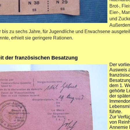
Brot-, Flei
Eier-, Ma
und Zucke
Außerdem
der bis zu sechs Jahre, für Jugendliche und Erwachsene ausgeteil
nte, erhielt sie geringere Rationen.
it der französischen Besatzung
Der vorli
Ausweis a
französis
Besatzung
dem 1. We
gehörte L
der später
Immendorf
Lebensmit
führte.
Zur Verfüg
von Reinh
Annemie 