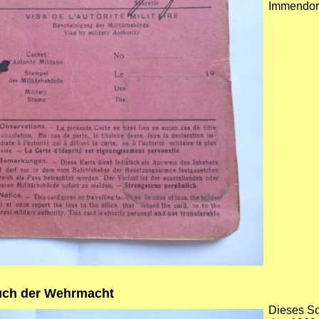
Immendor
uch der Wehrmacht
Dieses S