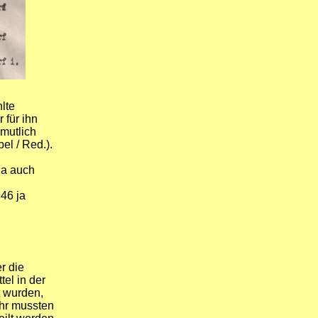
lte
 für ihn
rmutlich
el / Red.).
 ja auch
946 ja
r die
tel in der
t wurden,
hr mussten