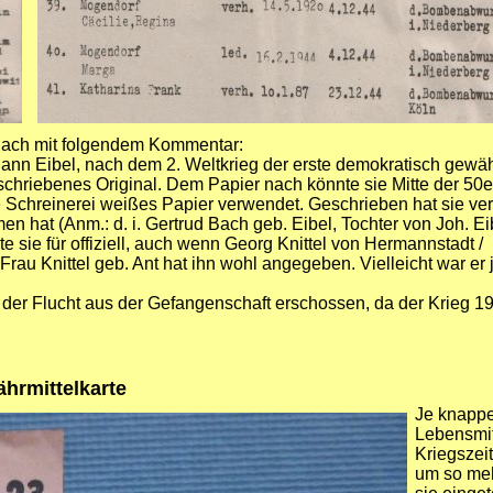
t Bach mit folgendem Kommentar:
nn Eibel, nach dem 2. Weltkrieg der erste demokratisch gewäh
chriebenes Original. Dem Papier nach könnte sie Mitte der 50er
ie Schreinerei weißes Papier verwendet. Geschrieben hat sie ve
 hat (Anm.: d. i. Gertrud Bach geb. Eibel, Tochter von Joh. Eib
te sie für offiziell, auch wenn Georg Knittel von Hermannstadt /
 Frau Knittel geb. Ant hat ihn wohl angegeben. Vielleicht war er
uf der Flucht aus der Gefangenschaft erschossen, da der Krieg 1
ährmittelkarte
Je knappe
Lebensmit
Kriegszei
um so me