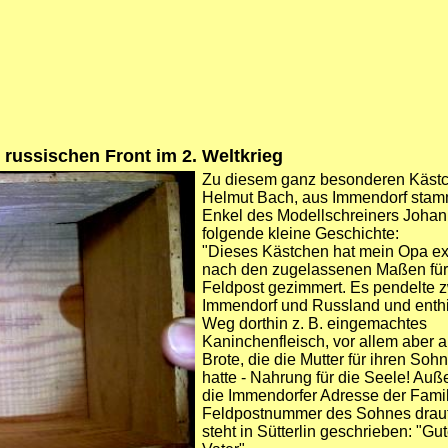
 russischen Front im 2. Weltkrieg
Zu diesem ganz besonderen Kästc
Helmut Bach, aus Immendorf sta
Enkel des Modellschreiners Johan
folgende kleine Geschichte:
"
Dieses Kästchen hat mein Opa ext
nach den zugelassenen Maßen für
Feldpost gezimmert. Es pendelte 
Immendorf und Russland und enthi
Weg dorthin z. B. eingemachtes
Kaninchenfleisch, vor allem aber a
Brote, die die Mutter für ihren So
hatte - Nahrung für die Seele! Auß
die Immendorfer Adresse der Famil
Feldpostnummer des Sohnes drauf
steht in Sütterlin geschrieben: "Gut