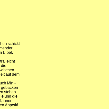
hen schickt
mmender
n Eibel,
ra leicht
 die
zwischen
elt auf dem
uch Mini-
hn gebacken
en stehen
ie und die
, innen
en Appetit!