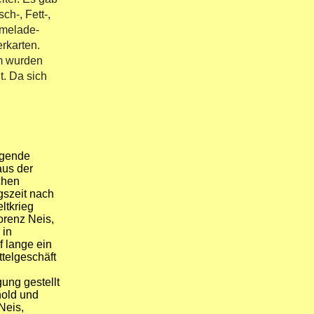
sch-, Fett-,
rmelade-
rkarten.
 wurden
t. Da sich
egende
us der
chen
szeit nach
ltkrieg
orenz Neis,
 in
 lange ein
telgeschäft
ung gestellt
old und
Neis,