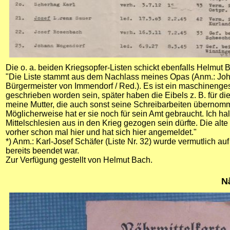
Die o. a. beiden Kriegsopfer-Listen schickt ebenfalls Helmu
"
Die Liste stammt aus dem Nachlass meines Opas (Anm.: Joha
Bürgermeister von Immendorf / Red.). Es ist ein maschinenges
geschrieben worden sein, später haben die Eibels z. B. für d
meine Mutter, die auch sonst seine Schreibarbeiten übernommen
Möglicherweise hat er sie noch für sein Amt gebraucht. Ich hal
Mittelschlesien aus in den Krieg gezogen sein dürfte. Die alte
vorher schon mal hier und hat sich hier angemeldet."
*) Anm.: Karl-Josef Schäfer (Liste Nr. 32) wurde vermutlich a
bereits beendet war.
Zur Verfügung gestellt von Helmut Bach.
N